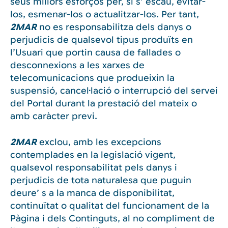
seus millors esforços per, si s’ escau, evitar-
los, esmenar-los o actualitzar-los. Per tant,
2MAR
no es responsabilitza dels danys o
perjudicis de qualsevol tipus produïts en
l’Usuari que portin causa de fallades o
desconnexions a les xarxes de
telecomunicacions que produeixin la
suspensió, cancel·lació o interrupció del servei
del Portal durant la prestació del mateix o
amb caràcter previ.
2MAR
exclou, amb les excepcions
contemplades en la legislació vigent,
qualsevol responsabilitat pels danys i
perjudicis de tota naturalesa que puguin
deure’ s a la manca de disponibilitat,
continuïtat o qualitat del funcionament de la
Pàgina i dels Continguts, al no compliment de