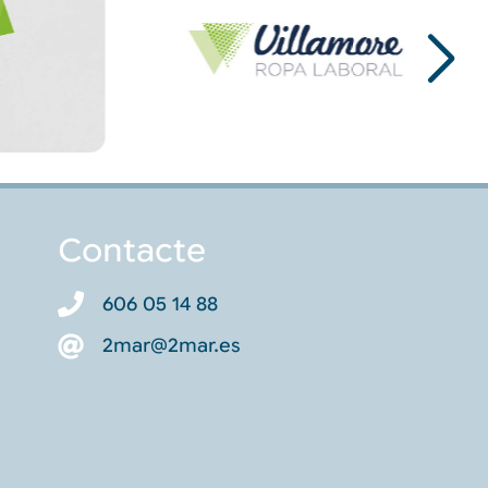
Contacte
606 05 14 88
2mar@2mar.es