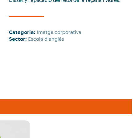
Disseny i aplicació del rètol de la façana i vidres.
Categoria:
Imatge corporativa
Sector:
Escola d'anglés