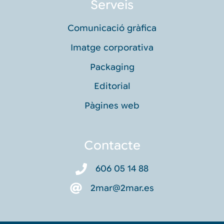
Serveis
Comunicació gràfica
Imatge corporativa
Packaging
Editorial
Pàgines web
Contacte
606 05 14 88
2mar@2mar.es