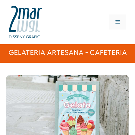
Vés
al
contingut
Menú
GELATERIA ARTESANA - CAFETERIA